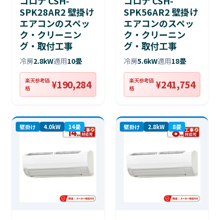
コロナ CSH-
コロナ CSH-
SPK28AR2 壁掛け
SPK56AR2 壁掛け
エアコンのスペッ
エアコンのスペッ
ク・クリーニン
ク・クリーニン
グ・取付工事
グ・取付工事
冷房
2.8kW
適用
10畳
冷房
5.6kW
適用
18畳
楽天参考価
楽天参考価
¥190,284
¥241,754
格
格
壁掛け
4.0kW
14畳
壁掛け
2.8kW
8畳