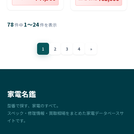
78
1〜24
件中
件を表示
1
2
3
4
»
家電名鑑
型番で探す、家電のすべて。
スペック・修理情報・買取相場をまとめた家電データベースサ
イトです。