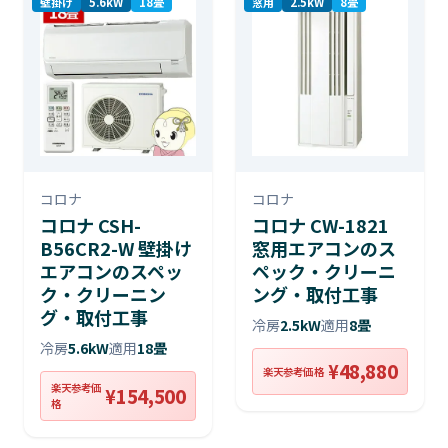
壁掛け
5.6kW
18畳
窓用
2.5kW
8畳
コロナ
コロナ
コロナ CSH-
コロナ CW-1821
B56CR2-W 壁掛け
窓用エアコンのス
エアコンのスペッ
ペック・クリーニ
ク・クリーニン
ング・取付工事
グ・取付工事
冷房
2.5kW
適用
8畳
冷房
5.6kW
適用
18畳
¥48,880
楽天参考価格
楽天参考価
¥154,500
格