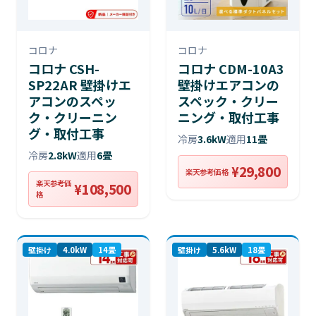
コロナ
コロナ
コロナ CSH-
コロナ CDM-10A3
SP22AR 壁掛けエ
壁掛けエアコンの
アコンのスペッ
スペック・クリー
ク・クリーニン
ニング・取付工事
グ・取付工事
冷房
3.6kW
適用
11畳
冷房
2.8kW
適用
6畳
¥29,800
楽天参考価格
楽天参考価
¥108,500
格
壁掛け
4.0kW
14畳
壁掛け
5.6kW
18畳