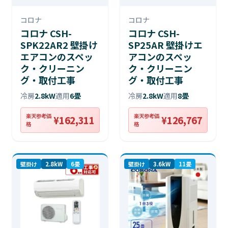
コロナ
コロナ
コロナ CSH-
コロナ CSH-
SPK22AR2 壁掛け
SP25AR 壁掛けエ
エアコンのスペッ
アコンのスペッ
ク・クリーニン
ク・クリーニン
グ・取付工事
グ・取付工事
冷房
2.8kW
適用
6畳
冷房
2.8kW
適用
8畳
楽天参考価
楽天参考価
¥162,311
¥126,767
格
格
壁掛け
2.8kW
6畳
壁掛け
3.6kW
11畳