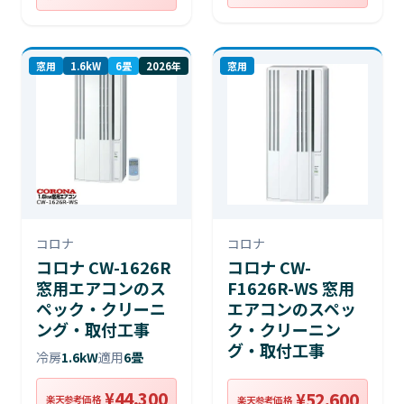
窓用
1.6kW
6畳
2026年
窓用
コロナ
コロナ
コロナ CW-1626R
コロナ CW-
窓用エアコンのス
F1626R-WS 窓用
ペック・クリーニ
エアコンのスペッ
ング・取付工事
ク・クリーニン
グ・取付工事
冷房
1.6kW
適用
6畳
¥44,300
¥52,600
楽天参考価格
楽天参考価格