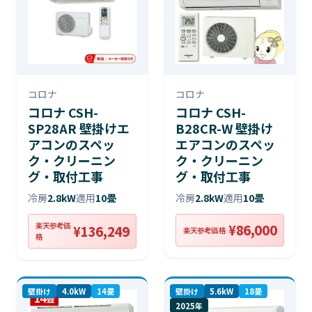
コロナ
コロナ
コロナ CSH-
コロナ CSH-
SP28AR 壁掛けエ
B28CR-W 壁掛け
アコンのスペッ
エアコンのスペッ
ク・クリーニン
ク・クリーニン
グ・取付工事
グ・取付工事
冷房
2.8kW
適用
10畳
冷房
2.8kW
適用
10畳
楽天参考価
¥86,000
¥136,249
楽天参考価格
格
壁掛け
4.0kW
14畳
壁掛け
5.6kW
18畳
2025年