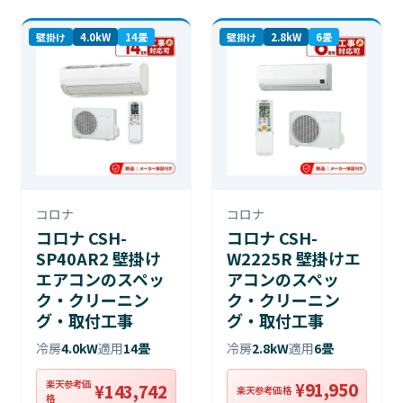
壁掛け
4.0kW
14畳
壁掛け
2.8kW
6畳
コロナ
コロナ
コロナ CSH-
コロナ CSH-
SP40AR2 壁掛け
W2225R 壁掛けエ
エアコンのスペッ
アコンのスペッ
ク・クリーニン
ク・クリーニン
グ・取付工事
グ・取付工事
冷房
4.0kW
適用
14畳
冷房
2.8kW
適用
6畳
楽天参考価
¥91,950
¥143,742
楽天参考価格
格