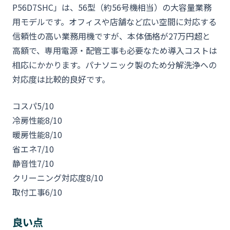
P56D7SHC」は、56型（約56号機相当）の大容量業務
用モデルです。オフィスや店舗など広い空間に対応する
信頼性の高い業務用機ですが、本体価格が27万円超と
高額で、専用電源・配管工事も必要なため導入コストは
相応にかかります。パナソニック製のため分解洗浄への
対応度は比較的良好です。
コスパ
5/10
冷房性能
8/10
暖房性能
8/10
省エネ
7/10
静音性
7/10
クリーニング対応度
8/10
取付工事
6/10
良い点