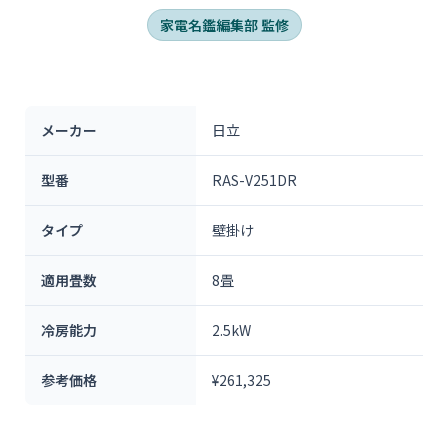
家電名鑑編集部 監修
メーカー
日立
型番
RAS-V251DR
タイプ
壁掛け
適用畳数
8畳
冷房能力
2.5kW
参考価格
¥261,325