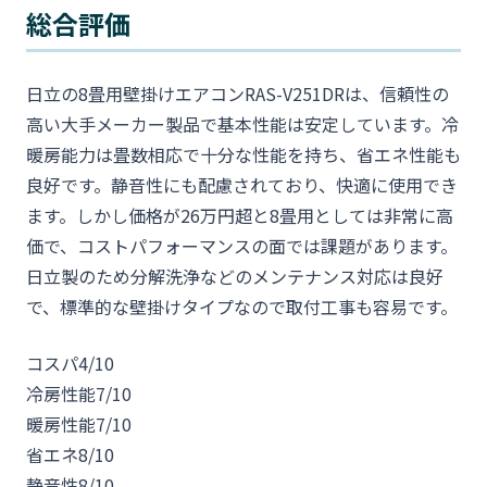
総合評価
日立の8畳用壁掛けエアコンRAS-V251DRは、信頼性の
高い大手メーカー製品で基本性能は安定しています。冷
暖房能力は畳数相応で十分な性能を持ち、省エネ性能も
良好です。静音性にも配慮されており、快適に使用でき
ます。しかし価格が26万円超と8畳用としては非常に高
価で、コストパフォーマンスの面では課題があります。
日立製のため分解洗浄などのメンテナンス対応は良好
で、標準的な壁掛けタイプなので取付工事も容易です。
コスパ
4/10
冷房性能
7/10
暖房性能
7/10
省エネ
8/10
静音性
8/10