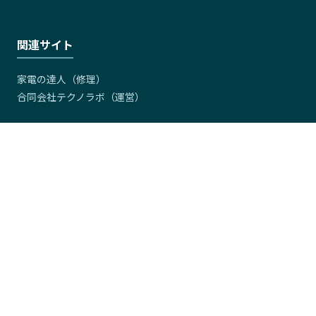
関連サイト
家電の達人（修理）
合同会社テクノラボ（運営）
家電名鑑は、洗濯機・エアコン・冷蔵庫など家電製品の型番データ
ベースサイトです。ドラム式洗濯乾燥機・全自動洗濯機・縦型洗濯
機のスペック比較から、分解クリーニング・修理の情報、新品・中
古の相場や買取価格まで幅広くカバー。エアコンや冷蔵庫の設置・
交換に関する情報も順次掲載予定です。型番から探せる家電の総合
データベースとして、あなたの家電選び・メンテナンスをサポート
します。