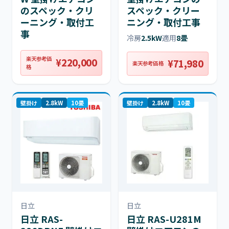
のスペック・クリ
スペック・クリー
ーニング・取付工
ニング・取付工事
事
冷房
2.5kW
適用
8畳
楽天参考価
¥220,000
¥71,980
楽天参考価格
格
壁掛け
2.8kW
10畳
壁掛け
2.8kW
10畳
日立
日立
日立 RAS-
日立 RAS-U281M