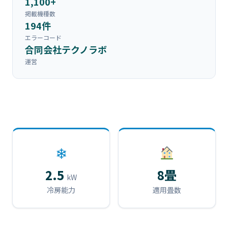
1,100+
掲載機種数
194件
エラーコード
合同会社テクノラボ
運営
❄
2.5
8畳
kW
冷房能力
適用畳数