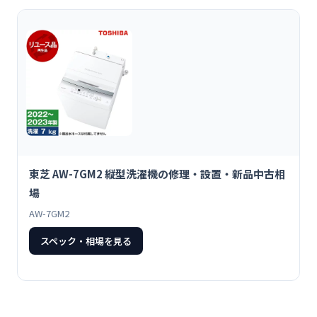
東芝 AW-7GM2 縦型洗濯機の修理・設置・新品中古相
場
AW-7GM2
スペック・相場を見る