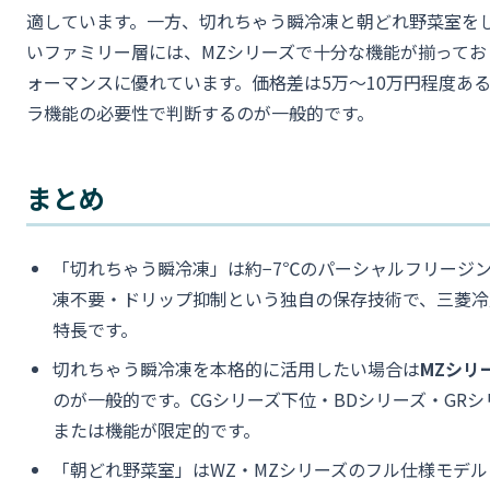
適しています。一方、切れちゃう瞬冷凍と朝どれ野菜室を
いファミリー層には、MZシリーズで十分な機能が揃ってお
ォーマンスに優れています。価格差は5万〜10万円程度ある
ラ機能の必要性で判断するのが一般的です。
まとめ
「切れちゃう瞬冷凍」は約−7℃のパーシャルフリージ
凍不要・ドリップ抑制という独自の保存技術で、三菱冷
特長です。
切れちゃう瞬冷凍を本格的に活用したい場合は
MZシリ
のが一般的です。CGシリーズ下位・BDシリーズ・GR
または機能が限定的です。
「朝どれ野菜室」はWZ・MZシリーズのフル仕様モデ