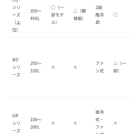
シリ
○（一
2段
350〜
△（簡
ーズ
部モデ
階冷
○
450L
易版）
（上
ル）
却
位）
BD
250〜
ファ
△（一
シリ
×
×
320L
ン式
部）
ーズ
直冷
GR
100〜
式・
シリ
×
×
×
200L
ファ
ーズ