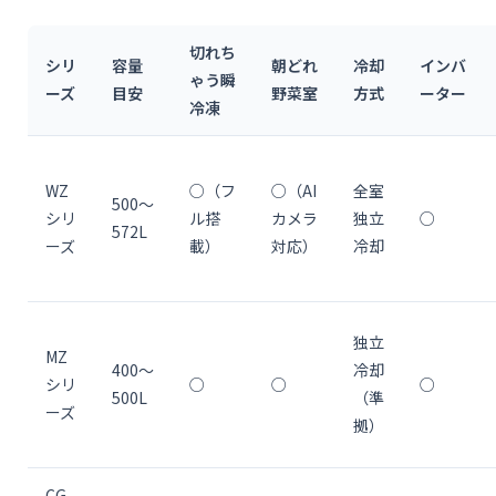
切れち
シリ
容量
朝どれ
冷却
インバ
ゃう瞬
ーズ
目安
野菜室
方式
ーター
冷凍
WZ
○（フ
○（AI
全室
500〜
シリ
ル搭
カメラ
独立
○
572L
ーズ
載）
対応）
冷却
独立
MZ
400〜
冷却
シリ
○
○
○
500L
（準
ーズ
拠）
CG