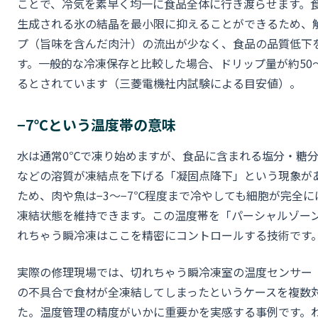
ことで、冷気を素早く均一に食品全体に行き渡らせます。
生成される氷の結晶を最小限に抑えることができるため、
プ（旨味を含んだ肉汁）の流出が少なく、食品の品質低下
す。一般的な冷凍保存と比較した場合、ドリップ量が約50〜
るとされています（三菱電機社内試験による目安値）。
−7℃という温度帯の意味
水は通常0℃で凍り始めますが、食品に含まれる塩分・糖
などの溶質が凍結点を下げる「凝固点降下」という現象が
ため、肉や魚は−3〜−7℃程度まで冷やしても細胞が完全に
凍結状態を維持できます。この温度帯を「パーシャルゾー
れちゃう瞬冷凍はここを精密にコントロールする技術です
実際の修理現場では、切れちゃう瞬冷凍室の温度センサー
の不具合で食材が全凍結してしまったというケースを複数
た。温度管理の精度がいかに重要かを実感する事例です。