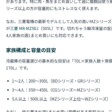
があります。特に肉・魚をまとめ買いして週に複数回使う家
リーズ以上の方が容量的にもストレスなく使えます。
なお、三菱電機の最新モデルとして人気の高いMZシリー
が
三菱 MR-MZ50J
（505L）です。切れちゃう瞬冷凍室の容
4人家族の週1まとめ買いにも対応できます。
家族構成と容量の目安
冷蔵庫の容量選びの基本的な目安は「70L×家族人数＋常
170L」です。
1〜2人：200〜300L（BDシリーズ・GRシリーズ）
3〜4人：350〜450L（CGシリーズ〜MZシリーズ）
5人以上：500L以上（MZシリーズ上位〜WZシリーズ）
ただし、作り置きや週1まとめ買い習慣がある家庭では、こ