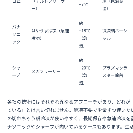
日立
（チルドフリーザ
庫（低温高
−7℃
ー）
湿）
約
パナ
はやうま冷凍（急速
−18℃
微凍結パーシ
ソニ
冷凍）
（急
ャル
ック
速）
約
シャ
−20℃
プラズマクラ
メガフリーザー
ープ
（急
スター除菌
速）
各社の技術にはそれぞれ異なるアプローチがあり、どれが
ている」とは言い切れません。解凍不要で少量ずつ使いた
の切れちゃう瞬冷凍が使いやすく、長期保存や急速冷凍を
ナソニックやシャープが向いているケースもあります。生