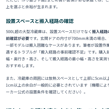
上を選ぶと余裕が生まれます。
設置スペースと搬入経路の確認
500L超の大型冷蔵庫は、設置スペースだけでなく
搬入経路
前確認が必要
です。玄関ドアの内寸が700mm未満の場合、
一部モデルは搬入困難なケースがあります。筆者が設置作
遇するトラブルが「搬入経路の事前確認不足」です。購入
幅・奥行き・高さ、そして搬入経路の最小幅・高さを実測
おすすめします。
また、冷蔵庫の周囲には放熱スペースとして上部に5cm以
1cm以上の余白が一般的に必要とされています（機種によ
ーカー公式の設置条件を確認してください）。