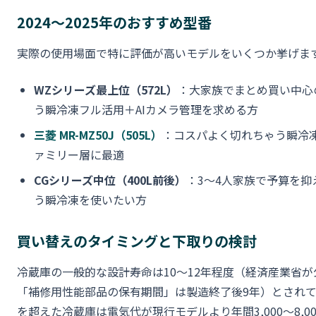
2024〜2025年のおすすめ型番
実際の使用場面で特に評価が高いモデルをいくつか挙げま
WZシリーズ最上位（572L）
：大家族でまとめ買い中心
う瞬冷凍フル活用＋AIカメラ管理を求める方
三菱 MR-MZ50J（505L）
：コスパよく切れちゃう瞬冷
ァミリー層に最適
CGシリーズ中位（400L前後）
：3〜4人家族で予算を抑
う瞬冷凍を使いたい方
買い替えのタイミングと下取りの検討
冷蔵庫の一般的な設計寿命は10〜12年程度（経済産業省
「補修用性能部品の保有期間」は製造終了後9年）とされて
を超えた冷蔵庫は電気代が現行モデルより年間3,000〜8,0