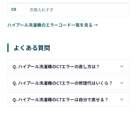
衣類入れすぎ
C5
ハイアール洗濯機のエラーコード一覧を見る →
よくある質問
Q. ハイアール洗濯機のC7エラーの直し方は？
C7は槽が高温を示すエラーです。しばらく待ってから運転
Q. ハイアール洗濯機のC7エラーの修理代はいくら？
してください。それでも改善しない場合は内部部品の故障
が考えられるため、修理を検討してください。
C7エラーの修理費用は、ご自身の対処で解消する場合は
Q. ハイアール洗濯機のC7エラーは自分で直せる？
費用はかかりません。改善しない場合の修理費用の目安は
以下の通りです。が目安です。機種や故障状況により変動
C7エラーは槽が高温が原因で、多くの場合ご自身で対処で
しますので、まずは点検・見積りをご依頼ください。
きます。しばらく待ってから運転してください。ただし、
繰り返し表示される場合は内部部品の劣化が原因の可能性
があるため、プロへの相談をおすすめします。