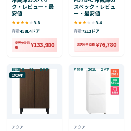
ク・レビュー・最
スペック・レビュ
安値
ー・最安値
★
★
★
★
★
3.8
★
★
★
★
★
3.4
容量
458L
4ドア
容量
72L
2ドア
楽天参考価
¥76,780
¥133,980
楽天参考価格
格
観音開き
72L
2ドア
片開き
201L
2ドア
2026年
アクア
アクア