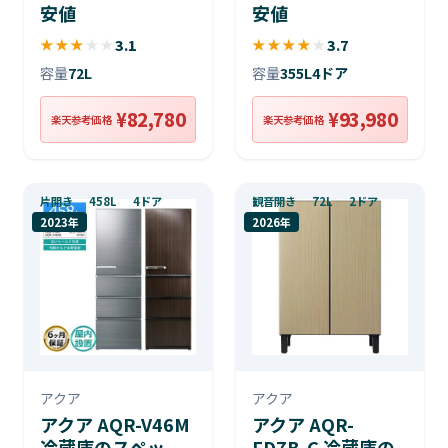
安値
安値
★
★
★
★
★
3.1
★
★
★
★
★
3.7
容量
72L
容量
355L
4ドア
¥82,780
¥93,980
楽天参考価格
楽天参考価格
片開き
458L
4ドア
観音開き
72L
2ドア
2023年
2026年
アクア
アクア
アクア AQR-V46M
アクア AQR-
冷蔵庫のスペッ
FD7B-C 冷蔵庫の