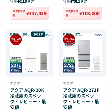
容量
401L
5ドア
容量
475L
2ドア
楽天参考価
楽天参考価
¥137,439
¥108,000
格
格
片開き
201L
2021年
片開き
272L
アクア
アクア
アクア AQR-20K
アクア AQR-271F
冷蔵庫のスペッ
冷蔵庫のスペッ
ク・レビュー・最
ク・レビュー・最
安値
安値