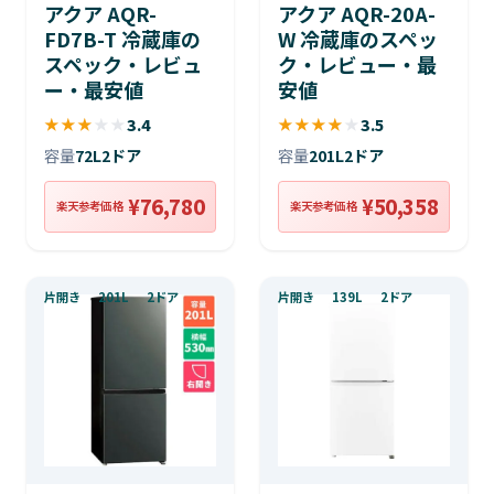
アクア AQR-
アクア AQR-20A-
FD7B-T 冷蔵庫の
W 冷蔵庫のスペッ
スペック・レビュ
ク・レビュー・最
ー・最安値
安値
★
★
★
★
★
3.4
★
★
★
★
★
3.5
容量
72L
2ドア
容量
201L
2ドア
¥76,780
¥50,358
楽天参考価格
楽天参考価格
片開き
201L
2ドア
片開き
139L
2ドア