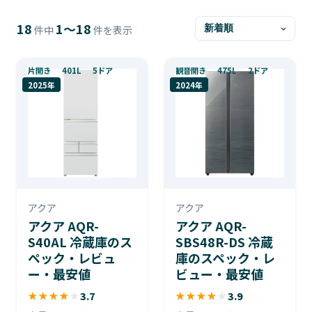
18
1〜18
件中
件を表示
片開き
401L
5ドア
観音開き
475L
2ドア
2025年
2024年
アクア
アクア
アクア AQR-
アクア AQR-
S40AL 冷蔵庫のス
SBS48R-DS 冷蔵
ペック・レビュ
庫のスペック・レ
ー・最安値
ビュー・最安値
★
★
★
★
★
3.7
★
★
★
★
★
3.9