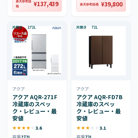
楽天参考価
¥137,439
¥39,800
楽天参考価格
格
片開き
272L
片開き
72L
アクア
アクア
アクア AQR-271F
アクア AQR-FD7B
冷蔵庫のスペッ
冷蔵庫のスペッ
ク・レビュー・最
ク・レビュー・最
安値
安値
★
★
★
★
★
3.6
★
★
★
★
★
3.1
容量
272L
容量
72L