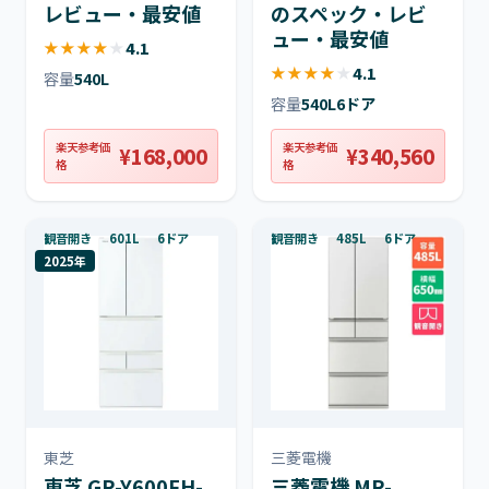
レビュー・最安値
のスペック・レビ
ュー・最安値
★
★
★
★
★
4.1
★
★
★
★
★
4.1
容量
540L
容量
540L
6ドア
楽天参考価
楽天参考価
¥168,000
¥340,560
格
格
観音開き
601L
6ドア
観音開き
485L
6ドア
2025年
東芝
三菱電機
東芝 GR-Y600FH-
三菱電機 MR-