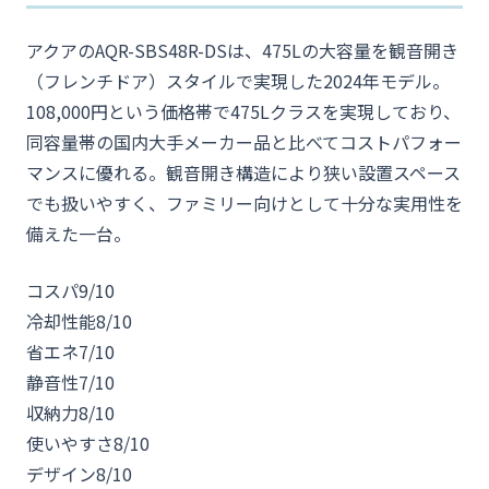
アクアのAQR-SBS48R-DSは、475Lの大容量を観音開き
（フレンチドア）スタイルで実現した2024年モデル。
108,000円という価格帯で475Lクラスを実現しており、
同容量帯の国内大手メーカー品と比べてコストパフォー
マンスに優れる。観音開き構造により狭い設置スペース
でも扱いやすく、ファミリー向けとして十分な実用性を
備えた一台。
コスパ
9/10
冷却性能
8/10
省エネ
7/10
静音性
7/10
収納力
8/10
使いやすさ
8/10
デザイン
8/10