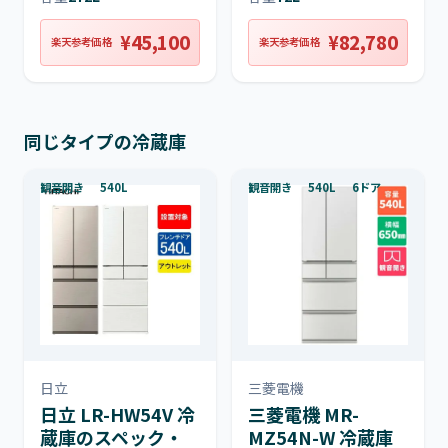
¥45,100
¥82,780
楽天参考価格
楽天参考価格
同じタイプの冷蔵庫
観音開き
540L
観音開き
540L
6ドア
日立
三菱電機
日立 LR-HW54V 冷
三菱電機 MR-
蔵庫のスペック・
MZ54N-W 冷蔵庫