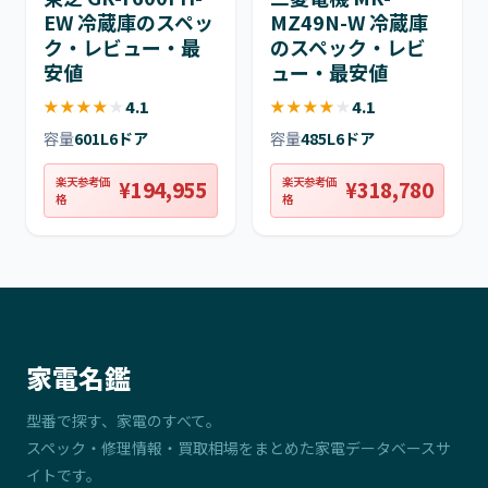
EW 冷蔵庫のスペッ
MZ49N-W 冷蔵庫
ク・レビュー・最
のスペック・レビ
安値
ュー・最安値
★
★
★
★
★
4.1
★
★
★
★
★
4.1
容量
601L
6ドア
容量
485L
6ドア
楽天参考価
楽天参考価
¥194,955
¥318,780
格
格
家電名鑑
型番で探す、家電のすべて。
スペック・修理情報・買取相場をまとめた家電データベースサ
イトです。