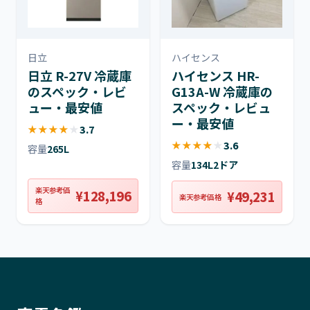
日立
ハイセンス
日立 R-27V 冷蔵庫
ハイセンス HR-
のスペック・レビ
G13A-W 冷蔵庫の
ュー・最安値
スペック・レビュ
ー・最安値
★
★
★
★
★
3.7
★
★
★
★
★
3.6
容量
265L
容量
134L
2ドア
楽天参考価
¥128,196
¥49,231
楽天参考価格
格