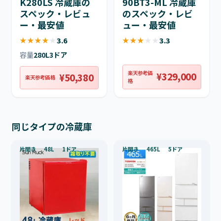
K280LS 冷蔵庫の
90BT3-ML 冷蔵庫
スペック・レビュ
のスペック・レビ
ー・最安値
ュー・最安値
★
★
★
★
★
3.6
★
★
★
★
★
3.3
容量
280L
3ドア
楽天参考価
¥329,000
¥50,380
楽天参考価格
格
同じタイプの冷蔵庫
片開き
48L
1ドア
片開き
465L
5ドア