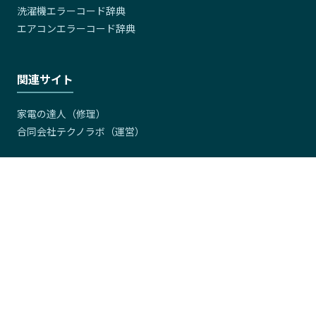
洗濯機エラーコード辞典
エアコンエラーコード辞典
関連サイト
家電の達人（修理）
合同会社テクノラボ（運営）
家電名鑑は、洗濯機・エアコン・冷蔵庫など家電製品の型番データ
ベースサイトです。ドラム式洗濯乾燥機・全自動洗濯機・縦型洗濯
機のスペック比較から、分解クリーニング・修理の情報、新品・中
古の相場や買取価格まで幅広くカバー。エアコンや冷蔵庫の設置・
交換に関する情報も順次掲載予定です。型番から探せる家電の総合
データベースとして、あなたの家電選び・メンテナンスをサポート
します。