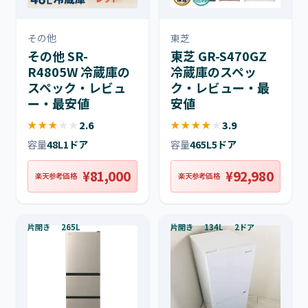
その他
東芝
その他 SR-
東芝 GR-S470GZ
R4805W 冷蔵庫の
冷蔵庫のスペッ
スペック・レビュ
ク・レビュー・最
ー・最安値
安値
★
★
★
★
★
2.6
★
★
★
★
★
3.9
容量
48L
1ドア
容量
465L
5ドア
¥81,000
¥92,980
楽天参考価格
楽天参考価格
片開き
265L
片開き
134L
2ドア