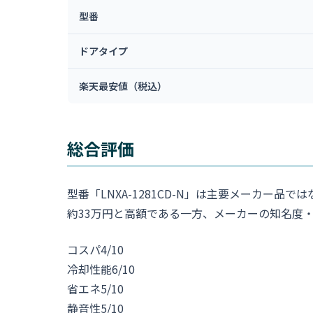
型番
ドアタイプ
楽天最安値（税込）
総合評価
型番「LNXA-1281CD-N」は主要メーカ
約33万円と高額である一方、メーカーの知名度
コスパ
4/10
冷却性能
6/10
省エネ
5/10
静音性
5/10