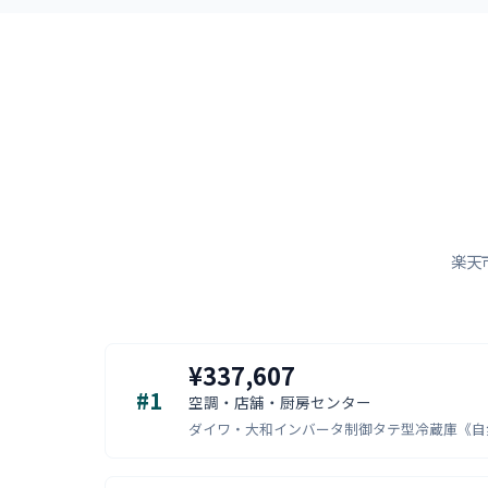
楽天
¥337,607
#1
空調・店舗・厨房センター
ダイワ・大和インバータ制御タテ型冷蔵庫《自然冷媒》型