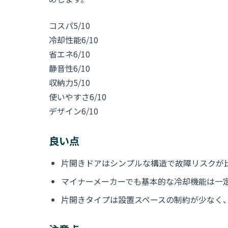
コスパ
5/10
冷却性能
6/10
省エネ
6/10
静音性
6/10
収納力
5/10
使いやすさ
6/10
デザイン
6/10
良い点
片開きドアはシンプルな構造で故障リスクが
マイナーメーカーでも基本的な冷却機能は一
片開きタイプは設置スペースの制約が少なく