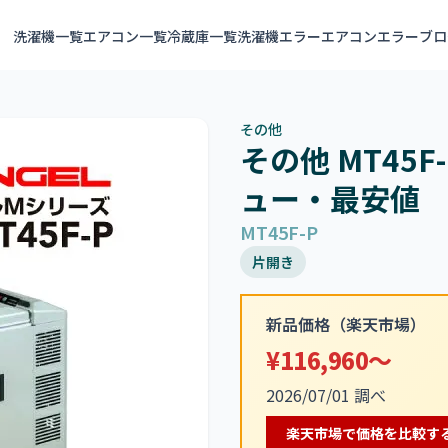
洗濯機一覧
エアコン一覧
冷蔵庫一覧
洗濯機エラー
エアコンエラー
ブロ
その他
その他 MT45
ュー・最安値
MT45F-P
片開き
新品価格（楽天市場）
¥116,960～
2026/07/01 調べ
楽天市場で価格を比較す