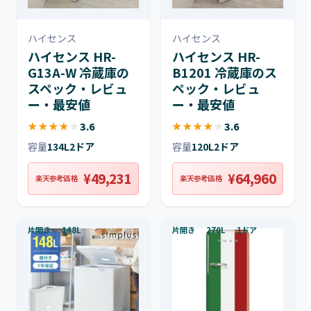
ハイセンス
ハイセンス
ハイセンス HR-
ハイセンス HR-
G13A-W 冷蔵庫の
B1201 冷蔵庫のス
スペック・レビュ
ペック・レビュ
ー・最安値
ー・最安値
★
★
★
★
★
3.6
★
★
★
★
★
3.6
容量
134L
2ドア
容量
120L
2ドア
¥49,231
¥64,960
楽天参考価格
楽天参考価格
片開き
148L
片開き
270L
1ドア