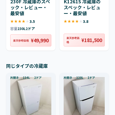
230F 冷蔵庫のスペ
K1261S 冷蔵庫の
ック・レビュー・
スペック・レビュ
最安値
ー・最安値
★
★
★
★
★
3.5
★
★
★
★
★
3.8
容量
230L
2ドア
楽天参考価
¥181,500
¥49,990
楽天参考価格
格
同じタイプの冷蔵庫
片開き
134L
2ドア
片開き
120L
2ドア