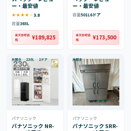
ー・最安値
ー・最安値
★
★
★
★
★
3.8
容量
501L
6ドア
容量
365L
楽天参考価
楽天参考価
¥189,825
¥173,500
格
格
片開き
230L
2ドア
片開き
パナソニック
パナソニック
パナソニック NR-
パナソニック SRR-