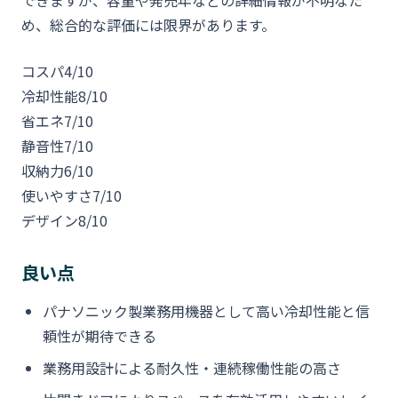
め、総合的な評価には限界があります。
コスパ
4/10
冷却性能
8/10
省エネ
7/10
静音性
7/10
収納力
6/10
使いやすさ
7/10
デザイン
8/10
良い点
パナソニック製業務用機器として高い冷却性能と信
頼性が期待できる
業務用設計による耐久性・連続稼働性能の高さ