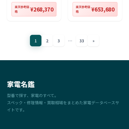
楽天参考価
楽天参考価
¥268,370
¥653,680
格
格
1
2
3
…
33
»
家電名鑑
型番で探す、家電のすべて。
スペック・修理情報・買取相場をまとめた家電データベースサ
イトです。