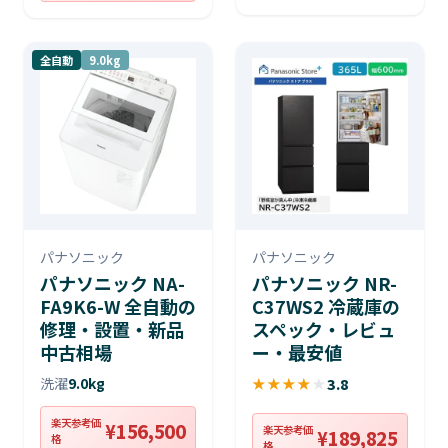
全自動
9.0kg
パナソニック
パナソニック
パナソニック NA-
パナソニック NR-
FA9K6-W 全自動の
C37WS2 冷蔵庫の
修理・設置・新品
スペック・レビュ
中古相場
ー・最安値
洗濯
9.0kg
★
★
★
★
★
3.8
楽天参考価
¥156,500
楽天参考価
¥189,825
格
格