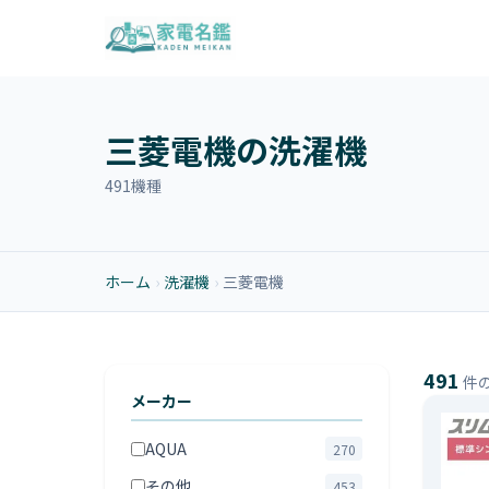
三菱電機の洗濯機
491機種
ホーム
›
洗濯機
›
三菱電機
491
件
メーカー
AQUA
270
その他
453