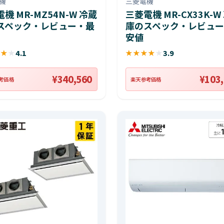
機
三菱電機
機 MR-MZ54N-W 冷蔵
三菱電機 MR-CX33K-W
スペック・レビュー・最
庫のスペック・レビュー
安値
★
★
★
4.1
★
★
★
★
★
3.9
¥340,560
¥103
考価格
楽天参考価格