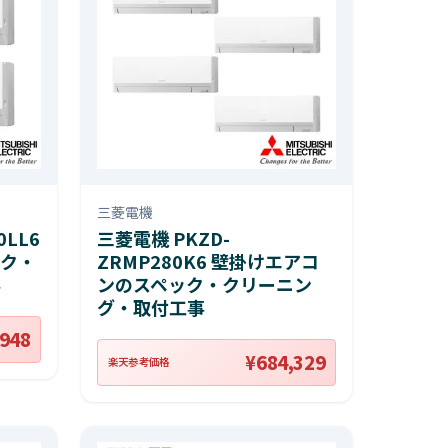
三菱電機
0LL6
三菱電機 PKZD-
ク・
ZRMP280K6 壁掛けエアコ
事
ンのスペック・クリーニン
グ・取付工事
,948
¥684,329
楽天参考価格