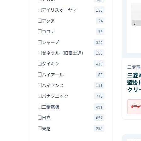
アイリスオーヤマ
139
アクア
24
コロナ
78
シャープ
342
ゼネラル（旧富士通）
156
ダイキン
418
三菱電
三菱電
ハイアール
88
壁掛
ハイセンス
111
クリ
パナソニック
776
三菱電機
491
楽天参
日立
857
東芝
255