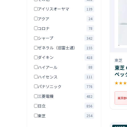
アイリスオーヤマ
139
アクア
24
コロナ
78
シャープ
342
ゼネラル（旧富士通）
155
ダイキン
418
東芝
東芝 
ハイアール
88
ペッ
ハイセンス
111
★
★
パナソニック
776
三菱電機
482
楽天参
日立
856
東芝
254