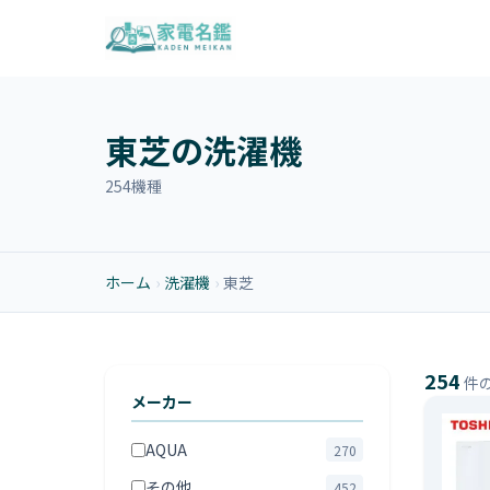
東芝の洗濯機
254機種
ホーム
›
洗濯機
›
東芝
254
件
メーカー
AQUA
270
その他
452