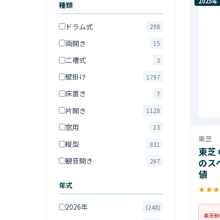
2025年
種類
ドラム式
298
両開き
15
二槽式
3
壁掛け
1797
床置き
7
片開き
1128
窓用
13
東芝
縦型
831
東芝 
観音開き
のス
267
値
年式
★
★
2026年
(248)
楽天参