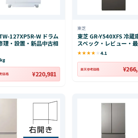
東芝
TW-127XP5R-W ドラム
東芝 GR-Y540XFS 冷蔵
修理・設置・新品中古相
スペック・レビュー・最
★
★
★
★
★
4.1
2kg
¥266
楽天参考価格
¥220,981
考価格