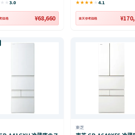
★
★
★
3.0
★
★
★
★
★
4.1
¥68,660
¥170
考価格
楽天参考価格
東芝
GR-A41GXH 冷蔵庫のス
東芝 GR-A640XFS 冷