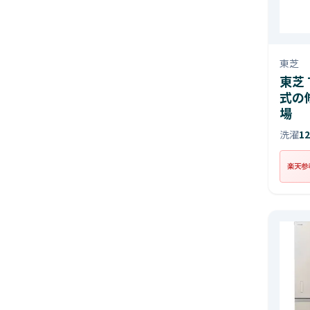
東芝
東芝 
式の
場
洗濯
1
楽天参