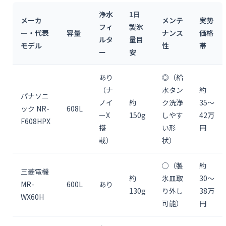
浄水
1日
メーカ
メンテ
実勢
フィ
製氷
ー・代表
容量
ナンス
価格
ルタ
量目
モデル
性
帯
ー
安
あり
◎（給
（ナ
水タン
約
パナソニ
ノイ
約
ク洗浄
35〜
ック NR-
608L
ーX
150g
しやす
42万
F608HPX
搭
い形
円
載）
状）
○（製
約
三菱電機
約
氷皿取
30〜
MR-
600L
あり
130g
り外し
38万
WX60H
可能）
円