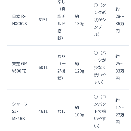
なし
○（タ
（真
約
ンク形
日立 R-
空チ
約
28〜
615L
状がシ
HXC62S
ルド
130g
36万
ンプ
搭
円
ル）
載）
○（パ
あり
約
ーツが
東芝 GR-
（一
約
25〜
601L
少なく
V600FZ
部機
120g
33万
洗いや
種）
円
すい）
○（コ
約
シャープ
ンパク
約
17〜
SJ-
461L
なし
トで扱
100g
22万
MF46K
いやす
円
い）