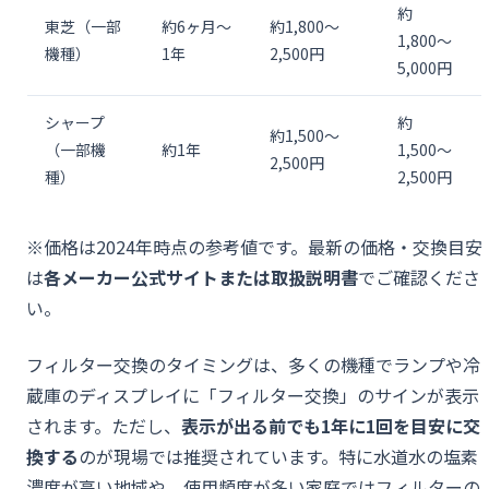
約
東芝（一部
約6ヶ月〜
約1,800〜
1,800〜
機種）
1年
2,500円
5,000円
シャープ
約
約1,500〜
（一部機
約1年
1,500〜
2,500円
種）
2,500円
※価格は2024年時点の参考値です。最新の価格・交換目安
は
各メーカー公式サイトまたは取扱説明書
でご確認くださ
い。
フィルター交換のタイミングは、多くの機種でランプや冷
蔵庫のディスプレイに「フィルター交換」のサインが表示
されます。ただし、
表示が出る前でも1年に1回を目安に交
換する
のが現場では推奨されています。特に水道水の塩素
濃度が高い地域や、使用頻度が多い家庭ではフィルターの