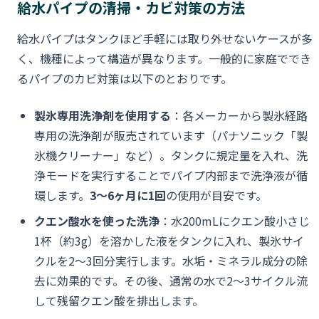
給水パイプの清掃・カビ対策の方法
給水パイプはタンクほど手軽には取り外せないケースが多
く、機種によって構造が異なります。一般的に家庭ででき
るパイプのカビ対策は以下のとおりです。
製氷専用洗浄剤を使用する
：各メーカーから製氷経路
専用の洗浄剤が販売されています（パナソニック「製
氷機クリーナー」など）。タンクに規定量を入れ、洗
浄モードを実行することでパイプ内部まで洗浄液が循
環します。
3〜6ヶ月に1回
の使用が目安です。
クエン酸水を使った洗浄
：水200mLにクエン酸小さじ
1杯（約3g）を溶かした液をタンクに入れ、製氷サイ
クルを2〜3回分実行します。水垢・ミネラル成分の除
去に効果的です。その後、通常の水で2〜3サイクル流
して残留クエン酸を排出します。