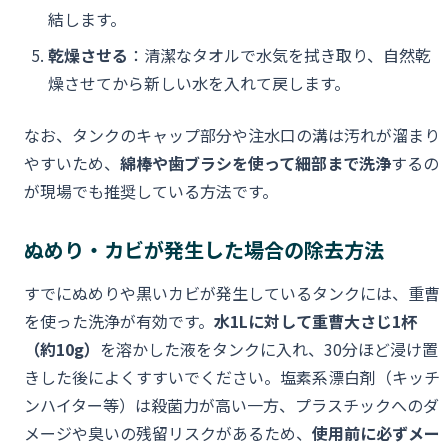
結します。
乾燥させる
：清潔なタオルで水気を拭き取り、自然乾
燥させてから新しい水を入れて戻します。
なお、タンクのキャップ部分や注水口の溝は汚れが溜まり
やすいため、
綿棒や歯ブラシを使って細部まで洗浄
するの
が現場でも推奨している方法です。
ぬめり・カビが発生した場合の除去方法
すでにぬめりや黒いカビが発生しているタンクには、重曹
を使った洗浄が有効です。
水1Lに対して重曹大さじ1杯
（約10g）
を溶かした液をタンクに入れ、30分ほど浸け置
きした後によくすすいでください。塩素系漂白剤（キッチ
ンハイター等）は殺菌力が高い一方、プラスチックへのダ
メージや臭いの残留リスクがあるため、
使用前に必ずメー