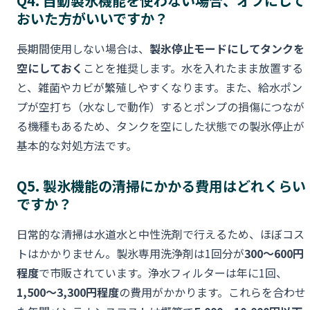
Q4. 自動製氷機能を使わない場合、オフにして
おいた方がいいですか？
長期間使用しない場合は、
製氷停止モードにしてタンクを
空にしておく
ことを推奨します。水を入れたまま放置する
と、雑菌やカビが繁殖しやすくなります。また、給水ポン
プが空打ち（水なしで動作）するとポンプの損傷につなが
る機種もあるため、タンクを空にした状態での製氷停止が
基本的な対処方法です。
Q5. 製氷機能の清掃にかかる費用はどれくらい
ですか？
日常的な清掃は水道水と中性洗剤で行えるため、ほぼコス
トはかかりません。製氷専用洗浄剤は1回分が
300〜600円
程度
で市販されています。浄水フィルターは年に1回、
1,500〜3,300円程度
の費用がかかります。これらを合わせ