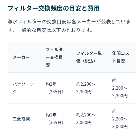
フィルター交換頻度の目安と費用
浄水フィルターの交換目安は各メーカーが公表していま
す。一般的な目安は以下のとおりです。
フィルタ
フィルター単
年間コス
メーカー
ー交換目
価（税込）
ト目安
安
約
パナソニッ
約1年
約2,200〜
2,200〜
ク
（365日）
3,300円
3,300円
約
約1年
約2,200〜
三菱電機
2,200〜
（365日）
3,000円
3,000円