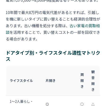
10年間で最大8万円の電気代差があるとすれば、引越し
を機に新しいタイプに買い替えることも経済的合理性が
あります。古い機種を処分する際は、
古い家電の買取相
談
を活用することで、買い替えコストの一部を回収でき
る場合があります。
ドアタイプ別・ライフスタイル適性マトリク
ス
観
両
音
ライフスタイル
片開き
開
開
き
き
1〜2人暮らし・
◎
○
△