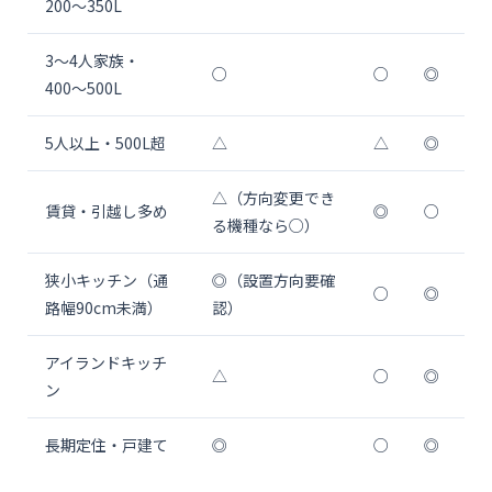
200〜350L
3〜4人家族・
○
○
◎
400〜500L
5人以上・500L超
△
△
◎
△（方向変更でき
賃貸・引越し多め
◎
○
る機種なら○）
狭小キッチン（通
◎（設置方向要確
○
◎
路幅90cm未満）
認）
アイランドキッチ
△
○
◎
ン
長期定住・戸建て
◎
○
◎