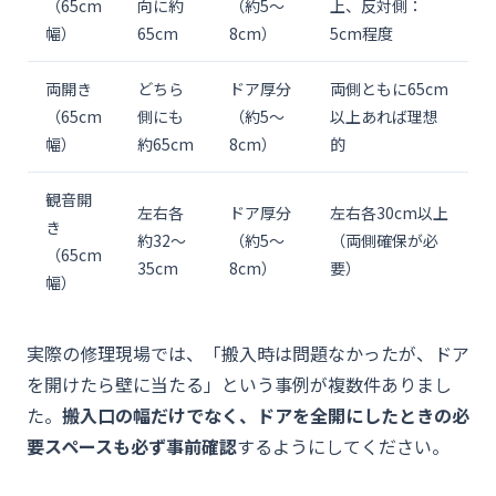
（65cm
向に約
（約5〜
上、反対側：
幅）
65cm
8cm）
5cm程度
両開き
どちら
ドア厚分
両側ともに65cm
（65cm
側にも
（約5〜
以上あれば理想
幅）
約65cm
8cm）
的
観音開
左右各
ドア厚分
左右各30cm以上
き
約32〜
（約5〜
（両側確保が必
（65cm
35cm
8cm）
要）
幅）
実際の修理現場では、「搬入時は問題なかったが、ドア
を開けたら壁に当たる」という事例が複数件ありまし
た。
搬入口の幅だけでなく、ドアを全開にしたときの必
要スペースも必ず事前確認
するようにしてください。