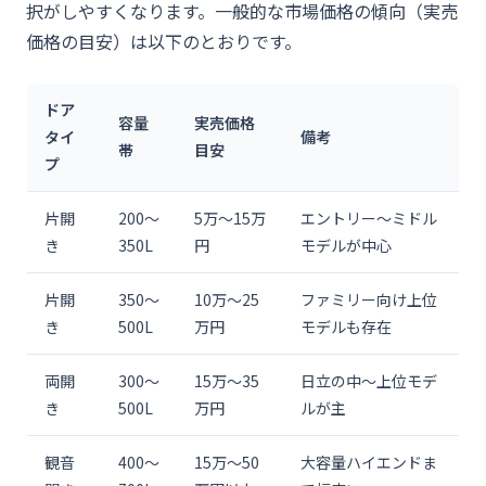
択がしやすくなります。一般的な市場価格の傾向（実売
価格の目安）は以下のとおりです。
ドア
容量
実売価格
タイ
備考
帯
目安
プ
片開
200〜
5万〜15万
エントリー〜ミドル
き
350L
円
モデルが中心
片開
350〜
10万〜25
ファミリー向け上位
き
500L
万円
モデルも存在
両開
300〜
15万〜35
日立の中〜上位モデ
き
500L
万円
ルが主
観音
400〜
15万〜50
大容量ハイエンドま