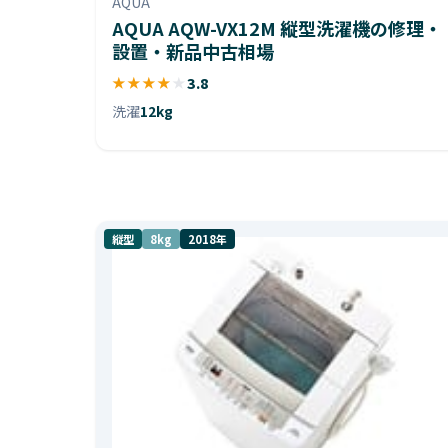
AQUA
AQUA AQW-VX12M 縦型洗濯機の修理・
設置・新品中古相場
★
★
★
★
★
3.8
洗濯
12kg
縦型
8kg
2018年