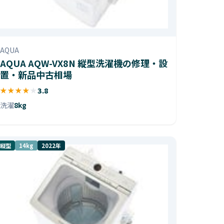
AQUA
AQUA AQW-VX8N 縦型洗濯機の修理・設
置・新品中古相場
★
★
★
★
★
3.8
洗濯
8kg
縦型
14kg
2022年