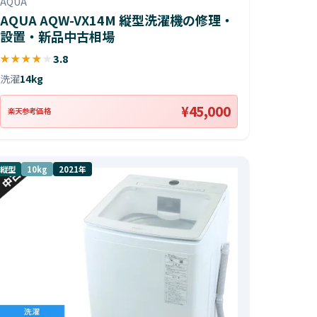
AQUA
AQUA AQW-VX14M 縦型洗濯機の修理・
設置・新品中古相場
★
★
★
★
★
3.8
洗濯
14kg
¥45,000
楽天参考価格
縦型
10kg
2021年