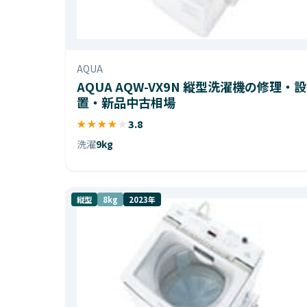
AQUA
AQUA AQW-VX9N 縦型洗濯機の修理・設
置・新品中古相場
★
★
★
★
★
3.8
洗濯
9kg
縦型
8kg
2023年