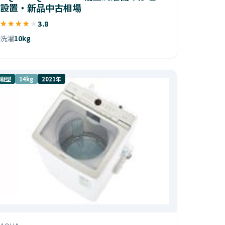
設置・新品中古相場
★
★
★
★
★
3.8
洗濯
10kg
縦型
14kg
2021年