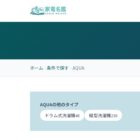
ホーム
›
条件で探す
›
AQUA
AQUAの他のタイプ
ドラム式洗濯機
縦型洗濯機
40
230