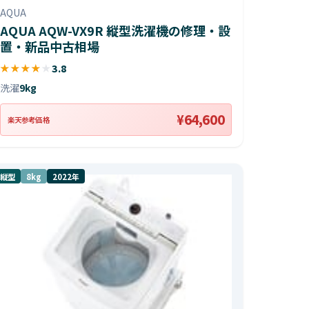
AQUA
AQUA AQW-VX9R 縦型洗濯機の修理・設
置・新品中古相場
★
★
★
★
★
3.8
洗濯
9kg
¥64,600
楽天参考価格
縦型
8kg
2022年