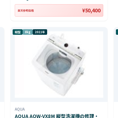
¥50,400
楽天参考価格
縦型
8kg
2021年
AQUA
AQUA AQW-VX8M 縦型洗濯機の修理・