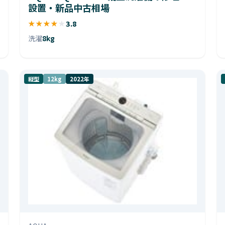
設置・新品中古相場
★
★
★
★
★
3.8
洗濯
8kg
縦型
12kg
2022年