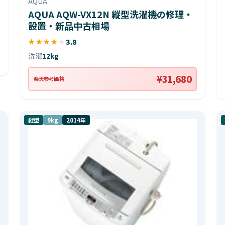
AQUA
AQUA AQW-VX12N 縦型洗濯機の修理・
設置・新品中古相場
★
★
★
★
★
3.8
洗濯
12kg
¥31,680
楽天参考価格
縦型
9kg
2014年