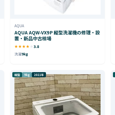
AQUA
AQUA AQW-VX9P 縦型洗濯機の修理・設
置・新品中古相場
★
★
★
★
★
3.8
洗濯
9kg
縦型
9kg
2021年