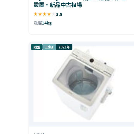
設置・新品中古相場
★
★
★
★
★
3.8
洗濯
14kg
縦型
12kg
2021年