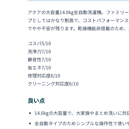
アクアの大容量14.0kg全自動洗濯機。ファミ
プとしてはかなり割高で、コストパフォーマンス
でやや不安が残ります。乾燥機能非搭載のため、
コスパ
5/10
洗浄力
7/10
静音性
7/10
省エネ
7/10
修理対応度
6/10
クリーニング対応度
6/10
良い点
14.0kgの大容量で、大家族やまとめ洗いに対
全自動タイプのためシンプルな操作性で使い