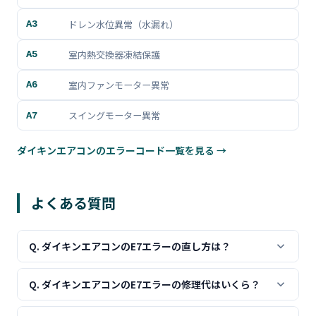
ドレン水位異常（水漏れ）
A3
室内熱交換器凍結保護
A5
室内ファンモーター異常
A6
スイングモーター異常
A7
ダイキンエアコンのエラーコード一覧を見る →
よくある質問
Q. ダイキンエアコンのE7エラーの直し方は？
E7は室外ファンモーター異常を示すエラーで、ファンモー
Q. ダイキンエアコンのE7エラーの修理代はいくら？
ター交換が必要です。電源を切り、コンセントを抜いて5
分待ってから再度電源を入れてみてください。再発する場
E7エラーの修理費用は、ファンモーター交換：15,000〜