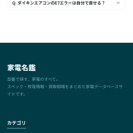
Q. ダイキンエアコンのE7エラーは自分で直せる？
合は専門修理が必要です。
30,000円が目安です。機種や故障状況により変動しますの
で、まずは点検・見積りをご依頼ください。
E7エラーは室外ファンモーター異常の故障を示しており、
ご自身での修理は難しい内容です。ファンモーター交換が
必要なため、専門業者にご依頼ください。
家電名鑑
型番で探す、家電のすべて。
スペック・修理情報・買取相場をまとめた家電データベースサ
イトです。
カテゴリ