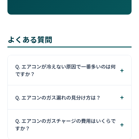
よくある質問
Q. エアコンが冷えない原因で一番多いのは何
+
ですか？
最も多いのはフィルターの目詰まりです。次に冷
+
Q. エアコンのガス漏れの見分け方は？
媒ガスの不足（ガス漏れ）が挙げられます。フィ
ルター清掃で改善しない場合は、ガス漏れの可
室外機の細い配管に霜がつく、冷風が生ぬる
能性が高いです。
Q. エアコンのガスチャージの費用はいくらで
い、室外機から「シュー」という音がするなど
+
すか？
の症状はガス漏れの可能性があります。ガスチャ