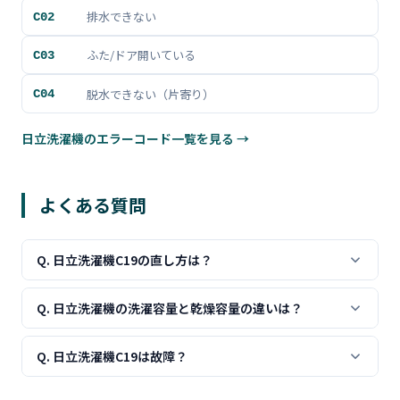
排水できない
C02
ふた/ドア開いている
C03
脱水できない（片寄り）
C04
日立洗濯機のエラーコード一覧を見る →
よくある質問
Q. 日立洗濯機C19の直し方は？
乾燥容量を超えているので洗濯物を半分に減らしてくださ
Q. 日立洗濯機の洗濯容量と乾燥容量の違いは？
い。全量乾燥したい場合は2回に分けて運転します。
多くの機種で「洗濯10kg/乾燥6kg」など、乾燥容量は洗
Q. 日立洗濯機C19は故障？
濯容量の半分〜6割程度になっています。取扱説明書で確
認してください。
いいえ、乾燥容量制限の通知で、安全装置の正常動作で