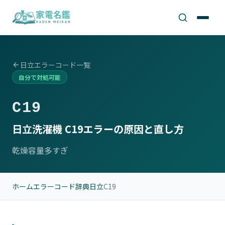
日立エラーコード一覧
自分で対処可能
C19
日立洗濯機 C19エラーの原因と直し方
乾燥容量多すぎ
ホーム
エラーコード辞典
日立
C19