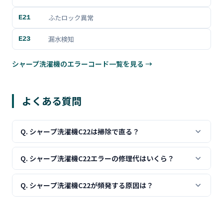
ふたロック異常
E21
漏水検知
E23
シャープ洗濯機のエラーコード一覧を見る →
よくある質問
Q. シャープ洗濯機C22は掃除で直る？
フィルター目詰まりが原因の場合は清掃で解消します。徹
Q. シャープ洗濯機C22エラーの修理代はいくら？
底的にホコリを除去してみてください。
清掃で直れば費用はかかりません。センサー交換が必要な
Q. シャープ洗濯機C22が頻発する原因は？
場合は10,000〜16,000円が目安です。
フィルター清掃が不足していることが多いです。毎回の乾
燥後に清掃する習慣をつけてください。