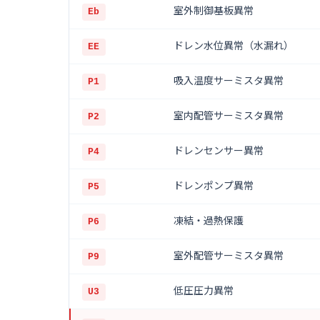
室外制御基板異常
Eb
ドレン水位異常（水漏れ）
EE
吸入温度サーミスタ異常
P1
室内配管サーミスタ異常
P2
ドレンセンサー異常
P4
ドレンポンプ異常
P5
凍結・過熱保護
P6
室外配管サーミスタ異常
P9
低圧圧力異常
U3