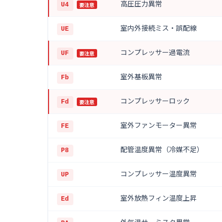
高圧圧力異常
要注意
U4
室内外接続ミス・誤配線
UE
コンプレッサー過電流
要注意
UF
室外基板異常
Fb
コンプレッサーロック
要注意
Fd
室外ファンモーター異常
FE
配管温度異常（冷媒不足）
P8
コンプレッサー温度異常
UP
室外放熱フィン温度上昇
Ed