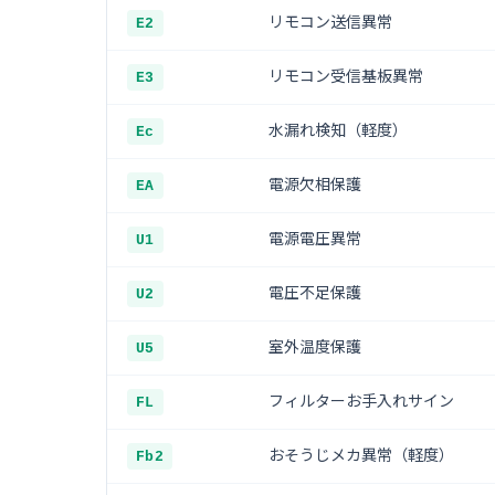
リモコン送信異常
E2
リモコン受信基板異常
E3
水漏れ検知（軽度）
Ec
電源欠相保護
EA
電源電圧異常
U1
電圧不足保護
U2
室外温度保護
U5
フィルターお手入れサイン
FL
おそうじメカ異常（軽度）
Fb2