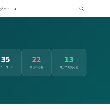
グ
ニュース
35
22
13
ラーコード
修理が必要
自分で対処可能